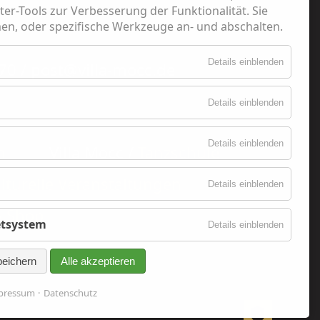
er-Tools zur Verbesserung der Funktionalität. Sie
n, oder spezifische Werkzeuge an- und abschalten.
Details einblenden
70 / post@villa-mocc.de
Details einblenden
Details einblenden
n
Villa Mocc /
Tanzschule
lturelle Veranstaltungen
Details einblenden
& Shop
ketsystem
Details einblenden
eichern
Alle akzeptieren
pressum
Datenschutz