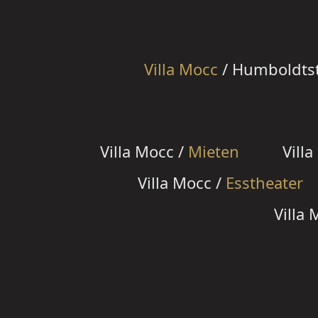
Villa Mocc
/ Humboldtstr
Villa Mocc /
Mieten
Vill
Villa Mocc /
Esstheater
Villa 
Navigation
überspringen