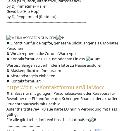
Salon (90's, Rock, Alternative, Partyclassics)
by DJ Primetime (Halle)
Gewölbe (Hip Hop)
by DJ Peppermind (Resident)
--------------------------------------------------------------------
EINLASSBEDINGUNGEN
✘ Eintritt nur für geimpfte, genesene (nicht länger als 6 Monate)
Personen
✘ Wir akzeptieren die Corona Warn App
✘ Kontaktformular zu Hause oder am Einlass
um
Warteschlangen zu verhindern bitte zu Hause ausfüllen
✘ Maskenpflicht im Innenraum
✘ Abstandsregeln einhalten
✘ Kontaktformular:
https://bit.ly/KontaktformularVillaMocc
✘ Einlass nur mit gültigem Personalausweis oder Reisepass für
Bewohner der EU und/oder des Schengen-Raums oder aktueller
Studentenausweis mit Passbild.
Aufenthaltstitel/eAT /Blaue Karte EU nur in Verbindung mit Pass
gültig.
Für alle gilt: Liebe darf rein! Hass bleibt draußen
∙∙∙∙∙∙∙∙∙∙∙∙∙∙∙∙∙∙∙∙∙∙∙∙∙∙∙∙∙