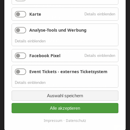
Villa Mocc /
Hochzeiten
Karte
Details einblenden
Villa Mocc /
Trauern
Villa Mocc /
Tanzschule
Analyse-Tools und Werbung
Villa Mocc /
Esstheater
Details einblenden
Villa Mocc /
Tasting
Facebook Pixel
Details einblenden
Villa Mocc /
kulturelle Veranstaltungen
Event Tickets - externes Ticketsystem
Villa Mocc /
Partys
Details einblenden
Villa Mocc /
Gutscheine & Shop
Auswahl speichern
Alle akzeptieren
Navigation
Impressum
überspringen
Impressum
Datenschutz
Datenschutz