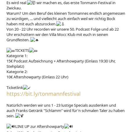
Es wird real
wir machen es, das erste Tonmann-Festival in
Zwickau.
Warum? Um den Beruf des kleinen Tonmannes endlich angemessen
zu würdigen, ... und vielleicht auch einfach weil wir richtig Bock
haben mit euch abzurocken.
Von 20 - 22 Uhr recorden wir unsere 50. Podcast Folge und ab 22
Uhr erschüttern wir den Villa Mocc Klub mit euch in seinen
Grundfesten.
TICKETS
Kategorie 1:
15€ Podcast Aufzeichnung + Aftershowparty (Einlass 19:30 Uhr,
Stehplatz)
Kategorie 2:
10€ Aftershowparty (Einlass 22 Uhr)
Ticketlink
https://bit.ly/tonmannfestival
Natürlich werden wir uns 1 - 23 lustige Specials ausdenken und
auch Franks Getränk "Schlamm" wird für'n schmalen Taler zu haben
sein.
LINE UP zur Aftershowparty