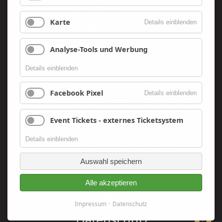
Villa Mocc /
Hochzeiten
Karte
Details einblenden
Villa Mocc /
Trauern
Villa Mocc /
Tanzschule
Analyse-Tools und Werbung
Villa Mocc /
Esstheater
Details einblenden
Villa Mocc /
Tasting
Facebook Pixel
Details einblenden
Villa Mocc /
kulturelle Veranstaltungen
Event Tickets - externes Ticketsystem
Villa Mocc /
Partys
Details einblenden
Villa Mocc /
Gutscheine & Shop
Auswahl speichern
Alle akzeptieren
Navigation
Impressum
überspringen
Impressum
Datenschutz
Datenschutz