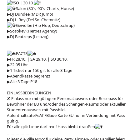
SO | 30.10.
Salon (80's, 90's, Charts, House)
▶︎
DJ Dundee (MDR Jump)
▶︎
DJ L-Boy (Del Sol Chemnitz)
Gewölbe (Hip Hop, Deutschrap)
▶︎
Sosokev (Heroes Agency)
▶︎
DJ Beatzeps (Leipzig)
FACTS
▶︎
FR 28.10. | SA 29.10. | SO 30.10.
▶︎
22-05 Uhr
▶︎
1 Ticket nur 15€ gilt für alle 3 Tage
▶︎
Abendkasse begrenzt
▶︎
Alle 3-Tage P18
EINLASSBEDINGUNGEN
✘ Einlass nur mit gültigem Personalausweis oder Reisepass für
Bewohner der EU und/oder des Schengen-Raums oder aktueller
Studentenausweis mit Passbild.
Aufenthaltstitel/eAT /Blaue Karte EU nur in Verbindung mit Pass
gültig.
Für alle gilt: Liebe darf rein! Hass bleibt draußen
∙∙∙∙∙∙∙∙∙∙∙∙∙∙∙∙∙∙∙∙∙∙∙∙∙∙∙∙∙
Mietet die Villa Mocc für deine Party, Firmen- oder Familienfeier!