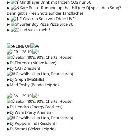
▶︎
Mindflayer Drink mit frozen CO2 nur 5€
▶︎
Kate Bush - Running up that hill (der DJ spielt den Song?
Dann gibt's Free Shots auf der Tanzfläche)
▶︎
E-Gitarren Solo von Eddie LIVE
▶︎
Surfer Boy Pizza Pizza Slice 3€
▶︎
Und vieles mehr!
LINE UP
FR | 28.10.
Salon (80's, 90's, Charts, House)
▶︎
DJ Florence (Mütze Katze)
▶︎
DJ CAT (Dresden)
Gewölbe (Hip Hop, Deutschrap)
▶︎
DJ Greph (MaSkills)
▶︎
Med Tosby (Pendo Leipzig)
SA | 29.10.
Salon (80's, 90's, Charts, House)
▶︎
DJ Hendrix (Energy Brothers)
▶︎
DJ Wam (Party Animalz)
Gewölbe (Hip Hop, Deutschrap)
▶︎
DJ Peppermind (Resident)
▶︎
DJ Some1 (Velvet Leipzig)