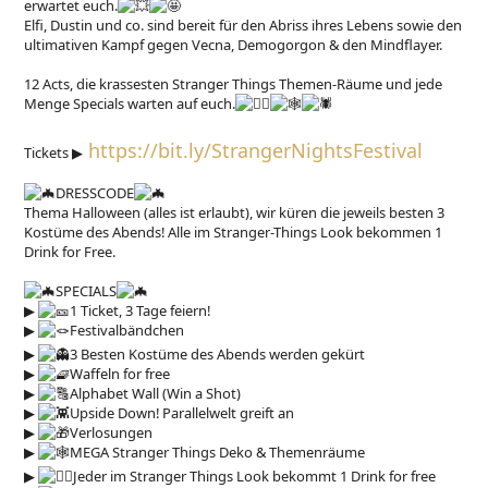
erwartet euch.
Elfi, Dustin und co. sind bereit für den Abriss ihres Lebens sowie den
ultimativen Kampf gegen Vecna, Demogorgon & den Mindflayer.
12 Acts, die krassesten Stranger Things Themen-Räume und jede
Menge Specials warten auf euch.
https://bit.ly/StrangerNightsFestival
Tickets
▶︎
DRESSCODE
Thema Halloween (alles ist erlaubt), wir küren die jeweils besten 3
Kostüme des Abends! Alle im Stranger-Things Look bekommen 1
Drink for Free.
SPECIALS
▶︎
1 Ticket, 3 Tage feiern!
▶︎
Festivalbändchen
▶︎
3 Besten Kostüme des Abends werden gekürt
▶︎
Waffeln for free
▶︎
Alphabet Wall (Win a Shot)
▶︎
Upside Down! Parallelwelt greift an
▶︎
Verlosungen
▶︎
MEGA Stranger Things Deko & Themenräume
▶︎
Jeder im Stranger Things Look bekommt 1 Drink for free