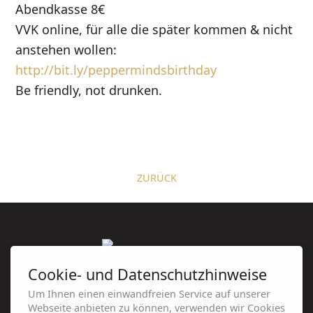
Abendkasse 8€
VVK online, für alle die später kommen & nicht
anstehen wollen:
http://bit.ly/peppermindsbirthday
Be friendly, not drunken.
ZURÜCK
Cookie- und Datenschutzhinweise
Villa Mocc
/ Humboldtstraße 14 / 08056
Um Ihnen einen einwandfreien Service auf unserer
Zwickau / 0375 . 28 96 90 70 / post@villa-
Webseite anbieten zu können, verwenden wir Cookies