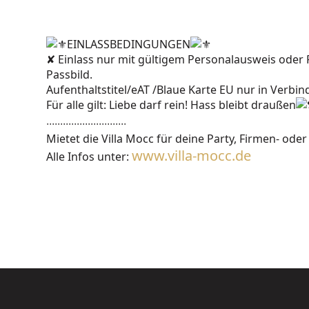
EINLASSBEDINGUNGEN
✘ Einlass nur mit gültigem Personalausweis ode
Passbild.
Aufenthaltstitel/eAT /Blaue Karte EU nur in Verbin
Für alle gilt: Liebe darf rein! Hass bleibt draußen
∙∙∙∙∙∙∙∙∙∙∙∙∙∙∙∙∙∙∙∙∙∙∙∙∙∙∙∙∙
Mietet die Villa Mocc für deine Party, Firmen- oder
www.villa-mocc.de
Alle Infos unter: