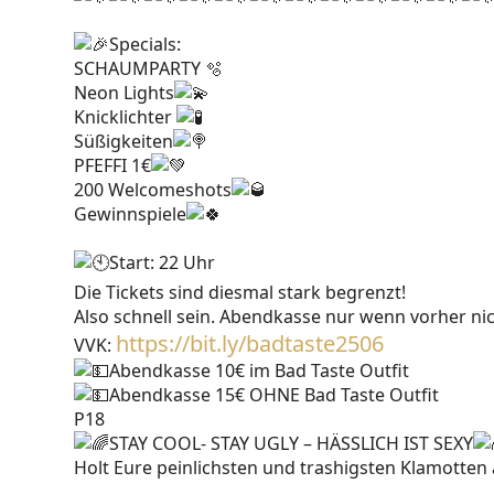
Specials:
SCHAUMPARTY
🫧
Neon Lights
Knicklichter
Süßigkeiten
PFEFFI 1€
200 Welcomeshots
Gewinnspiele
Start: 22 Uhr
Die Tickets sind diesmal stark begrenzt!
Also schnell sein. Abendkasse nur wenn vorher nic
https://bit.ly/badtaste2506
VVK:
Abendkasse 10€ im Bad Taste Outfit
Abendkasse 15€ OHNE Bad Taste Outfit
P18
STAY COOL- STAY UGLY – HÄSSLICH IST SEXY
Holt Eure peinlichsten und trashigsten Klamotten a