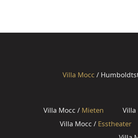
Villa Mocc
/ Humboldtstr
Villa Mocc /
Mieten
Vill
Villa Mocc /
Esstheater
Villa 