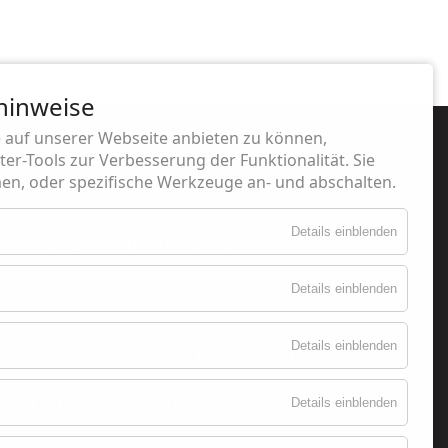
hinweise
 auf unserer Webseite anbieten zu können,
er-Tools zur Verbesserung der Funktionalität. Sie
n, oder spezifische Werkzeuge an- und abschalten.
Details einblenden
70 / post@villa-mocc.de
Details einblenden
Details einblenden
n
Villa Mocc /
Tanzschule
lturelle Veranstaltungen
Details einblenden
& Shop