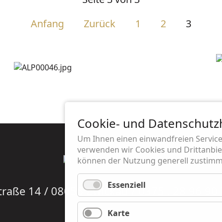
Anfang
Zurück
1
2
3
Cookie- und Datenschutz
Um Ihnen einen einwandfreien Service
verwenden wir Cookies und Drittanbiet
können der Nutzung generell zustimme
Essenziell
aße 14 / 08056 Zwickau / 0375 . 28 96 90 
Karte