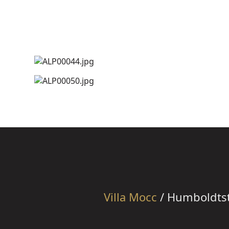
Villa Mocc
/ Humboldtstr