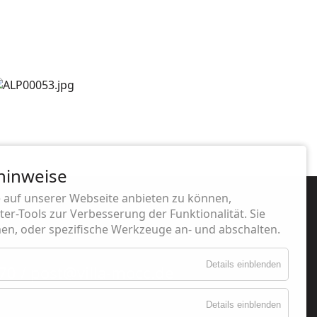
hinweise
 auf unserer Webseite anbieten zu können,
er-Tools zur Verbesserung der Funktionalität. Sie
n, oder spezifische Werkzeuge an- und abschalten.
Details einblenden
70 / post@villa-mocc.de
Details einblenden